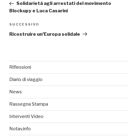
precedente:
Solidarietà agli arrestati del movimento
Blockupy e Luca Casarini
SUCCESSIVO
Articolo
successivo
Ricostruire un’Europa solidale
Riflessioni
Diario di viaggio
News
Rassegna Stampa
Interventi Video
Notav.info