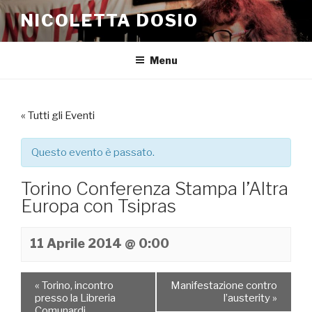
Salta
NICOLETTA DOSIO
al
contenuto
Menu
« Tutti gli Eventi
Questo evento è passato.
Torino Conferenza Stampa l’Altra
Europa con Tsipras
11 Aprile 2014 @ 0:00
«
Torino, incontro
Manifestazione contro
presso la Libreria
l’austerity
»
Comunardi