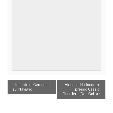
«
Incontro a Cernusco
Alessandria, incontro
sul Naviglio
presso Casa di
Quartiere (Don Gallo)
»