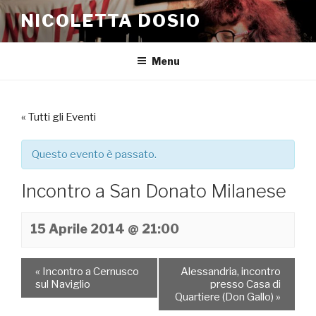
Salta
NICOLETTA DOSIO
al
contenuto
Menu
« Tutti gli Eventi
Questo evento è passato.
Incontro a San Donato Milanese
15 Aprile 2014 @ 21:00
«
Incontro a Cernusco
Alessandria, incontro
sul Naviglio
presso Casa di
Quartiere (Don Gallo)
»